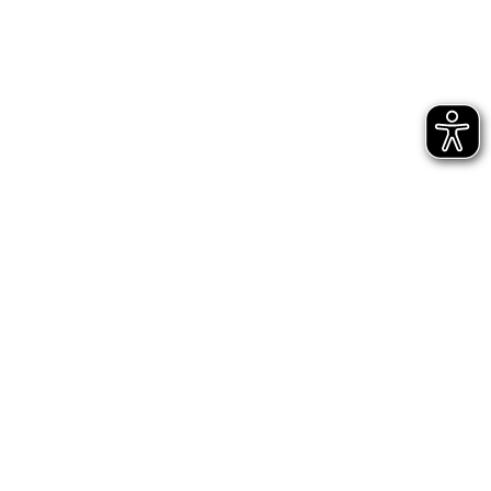
Startseite
Tickets/Dauerkarten
Dauerkarten
Suche
Ich habe meine Dauerkarte verloren, sie wurde gestohlen oder ist defekt, was kann ich tun?
Ich habe meine Dauerkarte
verloren, sie wurde gestohlen