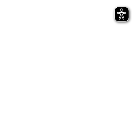
Startseite
Mitgliedschaft
Vereinsmitgliedschaft
Suche
Wo finde ich meinen digitalen Mitgliedsausweis?
Wo finde ich meinen
digitalen Mitgliedsausweis?
Den Mitgliedausweis kannst du im VfB-Onlineshop
downloaden und im Anschluss auf dem Smartphone