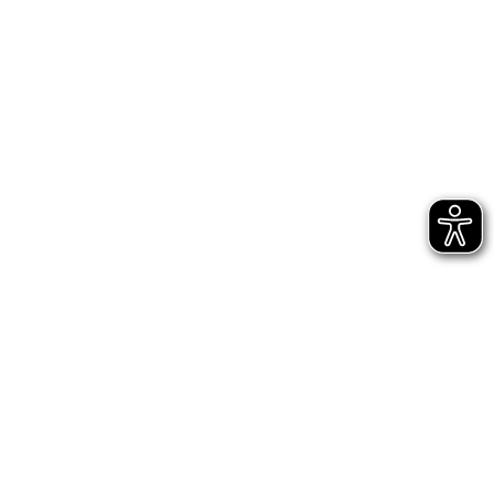
Startseite
Heimspieltag
Suche
Wo und ab wann kann ich Schiedsrichterkarten erhalten?