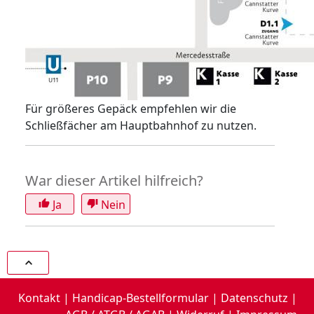
Für größeres Gepäck empfehlen wir die
Schließfächer am Hauptbahnhof zu nutzen.
War dieser Artikel hilfreich?
Ja
Nein
thumb_up
thumb_down
Kontakt
|
Handicap-Bestellformular
|
Datenschutz
|