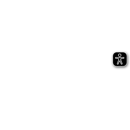
Startseite
Erlebnisse
Arena-Touren
Suche
Wann finden Arena-Touren statt?